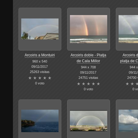
Arcoiris a Montuiri
Arcoiris doble - Platja
Arcoiris 
de Cala Millor
platja de C
960 x 540
09/11/2017
944 x 708
944 x
25263 visitas
09/11/2017
09/11
24751 visitas
24700 v
0 voto
0 voto
0 v