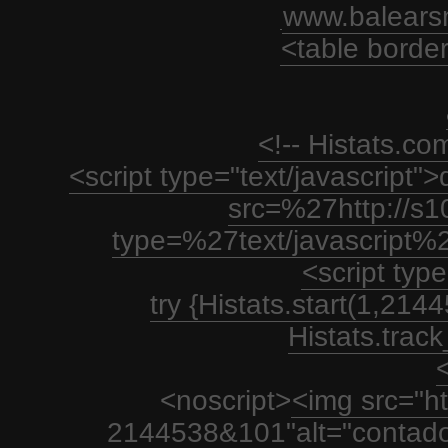
www.balears
<table borde
<!-- Histats.c
<script type="text/javascript
src=%27http://s1
type=%27text/javascript%
<script type
try {Histats.start(1,21
Histats.track_
<
<noscript>
<img src="htt
2144538&101"alt="contador