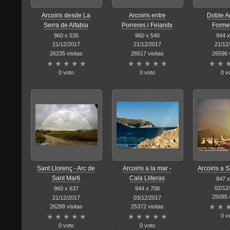
Arcoiris desde La
Arcoiris entre
Doble Ar
Serra de Alfabia
Porreres i Felanitx
Forme
960 x 535
960 x 540
944 x
21/12/2017
21/12/2017
21/12
26235 visitas
26517 visitas
26596 v
0 voto
0 voto
0 v
Sant Llorenç - Arc de
Arcoiris a la mar -
Arcoiris a 
Sant Marti
Cala Lliteras
847 x
02/12
960 x 637
944 x 708
25095 v
21/12/2017
03/12/2017
26288 visitas
25372 visitas
0 v
0 voto
0 voto