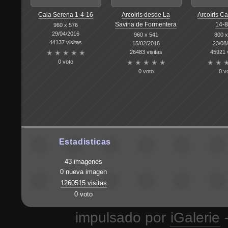
Cala Serena 1-4-16
Arcoiris desde La
Arcoíris C
Savina de Formentera
14-8
960 x 576
29/04/2016
960 x 541
800 x
44137 visitas
15/02/2016
23/08
26483 visitas
45921 v
0 voto
0 voto
0 v
Estadisticas
43 imagenes
0 nueva imagen
1260515 visitas
0 voto
impulsado por
iGalerie
-