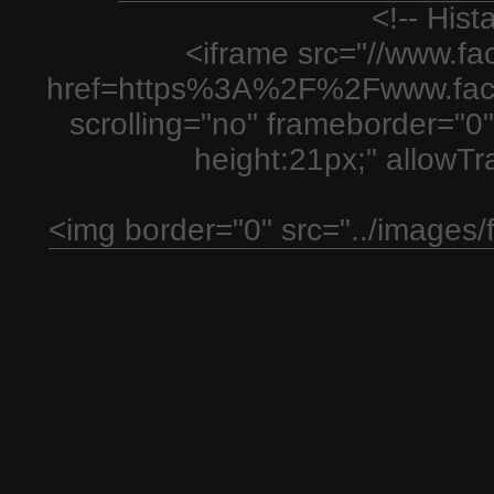
<!-- His
<iframe src="//www.fa
href=https%3A%2F%2Fwww.fac
scrolling="no" frameborder="0"
height:21px;" allowT
<img border="0" src="../images