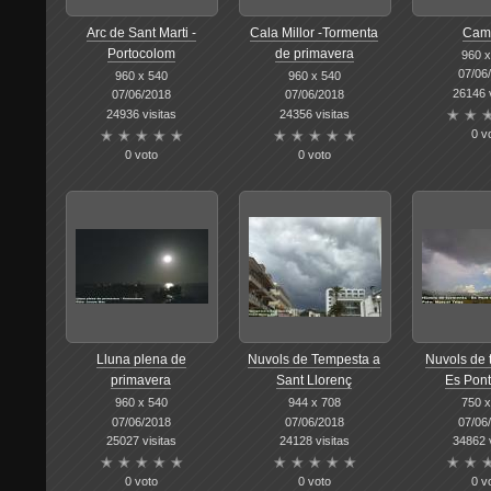
Arc de Sant Marti -
Cala Millor -Tormenta
Cam
Portocolom
de primavera
960 x
07/06
960 x 540
960 x 540
26146 v
07/06/2018
07/06/2018
24936 visitas
24356 visitas
0 v
0 voto
0 voto
Lluna plena de
Nuvols de Tempesta a
Nuvols de 
primavera
Sant Llorenç
Es Pont
960 x 540
944 x 708
750 x
07/06/2018
07/06/2018
07/06
25027 visitas
24128 visitas
34862 v
0 voto
0 voto
0 v