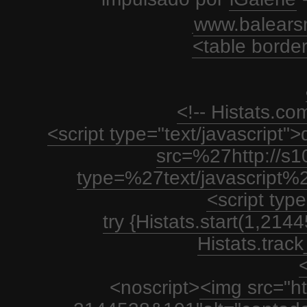
www.balears
<table borde
<!-- Histats.c
<script type="text/javascript
src=%27http://s1
type=%27text/javascript%
<script type
try {Histats.start(1,21
Histats.track_
<
<noscript>
<img src="htt