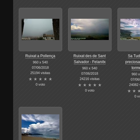
Ruixat a Pollença
Ruixat des de Sant
Sa Tud
Salvador - Felanitx
preciosa
960 x 540
07/06/2018
torm
960 x 540
25194 visitas
07/06/2018
960 x
24216 visitas
07/06
0 voto
24082 v
0 voto
0 v