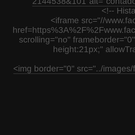
2144538&101"alt="contador
<!-- His
<iframe src="//www.fa
href=https%3A%2F%2Fwww.fac
scrolling="no" frameborder="0"
height:21px;" allowT
<img border="0" src="../images