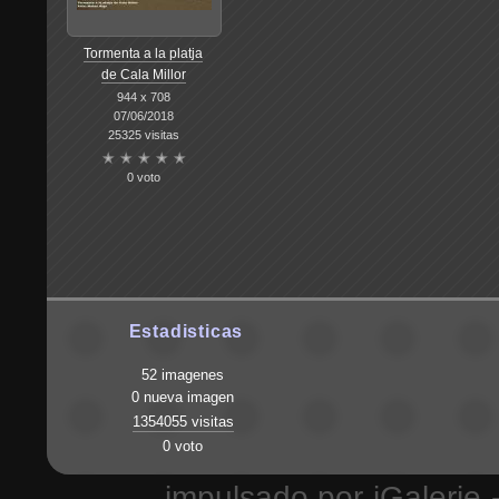
Tormenta a la platja
de Cala Millor
944 x 708
07/06/2018
25325 visitas
0 voto
Estadisticas
52 imagenes
0 nueva imagen
1354055 visitas
0 voto
impulsado por
iGalerie
-