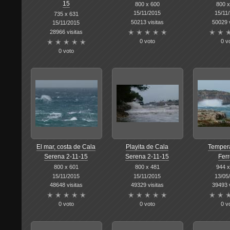
15
800 x 600
800 x
15/11/2015
15/11
735 x 631
50213 visitas
50029 v
15/11/2015
28966 visitas
0 voto
0 v
0 voto
El mar, costa de Cala
Playita de Cala
Tempera
Serena 2-11-15
Serena 2-11-15
Ferr
800 x 601
800 x 481
944 x
15/11/2015
15/11/2015
13/05
48648 visitas
49329 visitas
39493 v
0 voto
0 voto
0 v