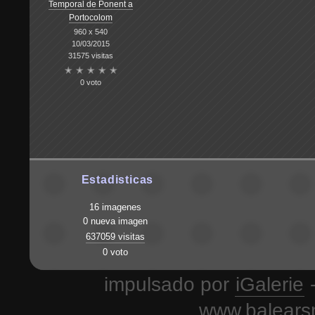
Temporal de Ponent a
Portocolom
960 x 540
10/03/2015
31575 visitas
0 voto
Estadisticas
16 imagenes
0 nueva imagen
637059 visitas
0 voto
impulsado por
iGalerie
-
www.balears