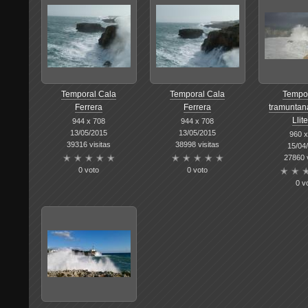
Temporal Cala
Temporal Cala
Tempor
Ferrera
Ferrera
tramuntan
Llit
944 x 708
944 x 708
13/05/2015
13/05/2015
960 x
39316 visitas
38998 visitas
15/04
27860 v
0 voto
0 voto
0 v