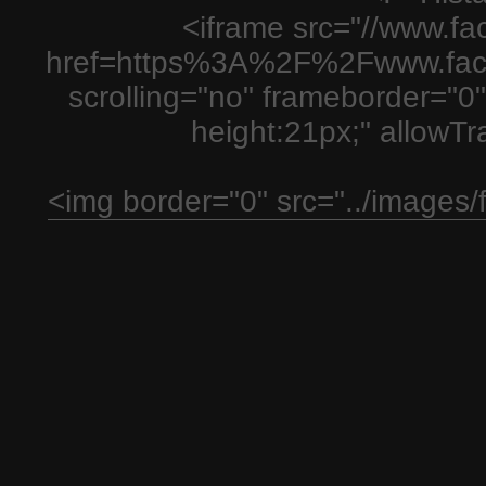
<iframe src="//www.fa
href=https%3A%2F%2Fwww.fac
scrolling="no" frameborder="0"
height:21px;" allowT
<img border="0" src="../images