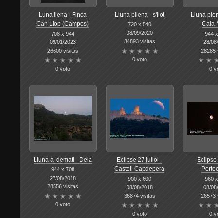
Luna llena - Finca
Lluna pllena - s'Ilot
Lluna plen
Can Llop (Campos)
Cala M
720 x 540
08/09/2020
708 x 944
944 x
34893 visitas
09/01/2023
28/08
26600 visitas
28285 v
0 voto
0 voto
0 v
Lluna al demati - Deia
Eclipse 27 juliol -
Eclipse
Castell Capdepera
Porto
944 x 708
27/08/2018
900 x 600
960 x
28556 visitas
08/08/2018
08/08
36874 visitas
26573 v
0 voto
0 voto
0 v