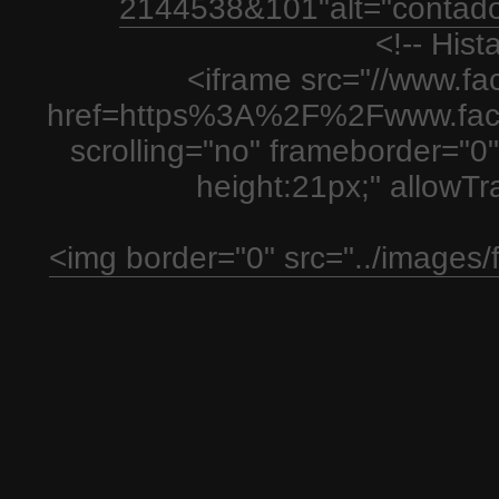
2144538&101"alt="contador
<!-- His
<iframe src="//www.fa
href=https%3A%2F%2Fwww.fac
scrolling="no" frameborder="0"
height:21px;" allowT
<img border="0" src="../images