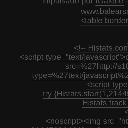
impulsado por
iGalerie
-
www.balears
<table borde
<!-- Histats.c
<script type="text/javascript
src=%27http://s1
type=%27text/javascript%
<script type
try {Histats.start(1,21
Histats.track_
<
<noscript>
<img src="htt