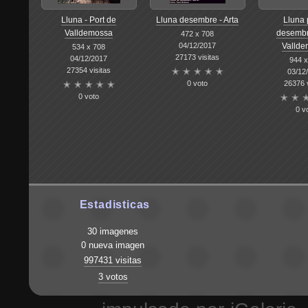
Lluna - Port de
Lluna desembre - Arta
Lluna 
Valldemossa
desembr
472 x 708
04/12/2017
Vallde
534 x 708
27173 visitas
04/12/2017
944 x
27354 visitas
03/12
0 voto
26376 v
0 voto
0 v
Estadisticas
30 imagenes
0 nueva imagen
997431 visitas
3 votos