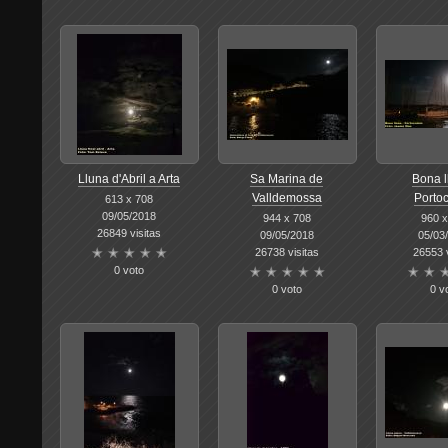
Lluna d'Abril a Arta
Sa Marina de
Bona l
Valldemossa
Porto
613 x 708
09/05/2018
944 x 708
960 x
26849 visitas
09/05/2018
05/03
26738 visitas
26553 v
0 voto
0 voto
0 v