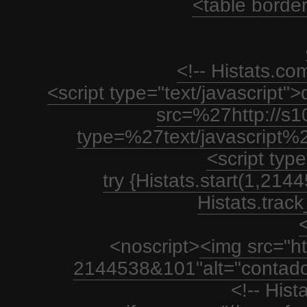
<table borde
<!-- Histats.c
<script type="text/javascript
src=%27http://s1
type=%27text/javascript%
<script type
try {Histats.start(1,21
Histats.track_
<
<noscript>
<img src="htt
2144538&101"alt="contador
<!-- His