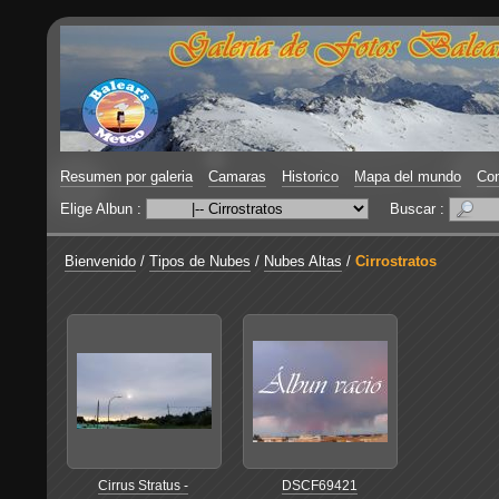
Resumen por galeria
Camaras
Historico
Mapa del mundo
Con
Elige Albun :
Buscar :
Bienvenido
/
Tipos de Nubes
/
Nubes Altas
/
Cirrostratos
Cirrus Stratus -
DSCF69421