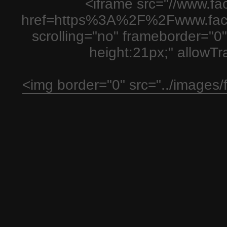
<iframe src="//www.fa
href=https%3A%2F%2Fwww.fac
scrolling="no" frameborder="0"
height:21px;" allowT
<img border="0" src="../images