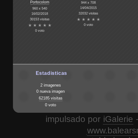
Portocolom
944 x 708
14/04/2015
960 x 540
32032 visitas
16/02/2018
30153 visitas
0 voto
0 voto
Estadisticas
2 imagenes
0 nueva imagen
62185 visitas
0 voto
impulsado por
iGalerie
-
www.balears