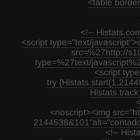
<table borde
<!-- Histats.c
<script type="text/javascript
src=%27http://s1
type=%27text/javascript%
<script type
try {Histats.start(1,21
Histats.track_
<
<noscript>
<img src="htt
2144538&101"alt="contador
<!-- His