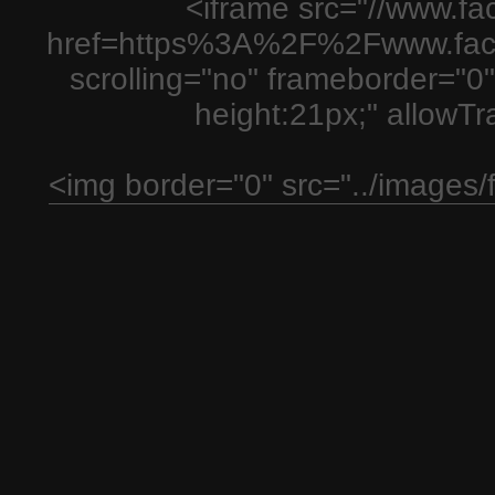
<iframe src="//www.fa
href=https%3A%2F%2Fwww.fac
scrolling="no" frameborder="0"
height:21px;" allowT
<img border="0" src="../images