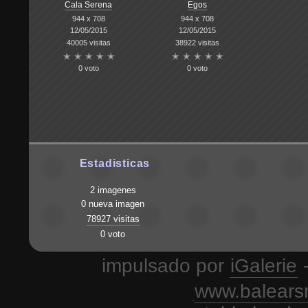
Cala Serena
Egos
944 x 708
944 x 708
12/05/2015
12/05/2015
40005 visitas
38922 visitas
0 voto
0 voto
Estadisticas
2 imagenes
0 nueva imagen
78927 visitas
0 voto
impulsado por
iGalerie
-
www.balears