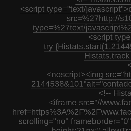
<script type="text/javascript
src=%27http://s1
type=%27text/javascript%
<script type
try {Histats.start(1,21
Histats.track_
<
<noscript>
<img src="htt
2144538&101"alt="contador
<!-- His
<iframe src="//www.fa
href=https%3A%2F%2Fwww.fac
scrolling="no" frameborder="0"
height:21px;" allowT