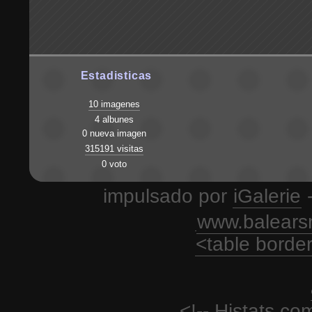
Estadisticas
10 imagenes
4 albunes
0 nueva imagen
315191 visitas
0 voto
impulsado por
iGalerie
-
www.balears
<table borde
<!-- Histats.c