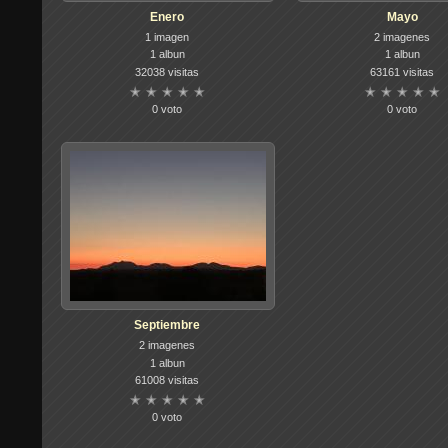
Enero
Mayo
1 imagen
2 imagenes
1 albun
1 albun
32038 visitas
63161 visitas
0 voto
0 voto
Septiembre
2 imagenes
1 albun
61008 visitas
0 voto