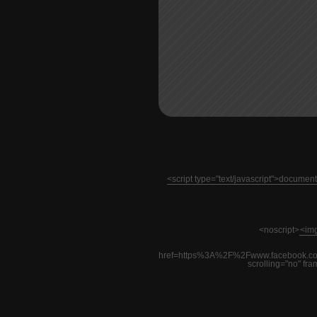
<script type="text/javascript">docume
<noscript>
<img
href=https%3A%2F%2Fwww.facebook.co
scrolling="no" fr