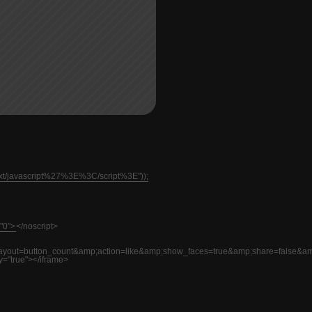
text/javascript%27%3E%3C/script%3E"));
"0">
</noscript>
=button_count&amp;action=like&amp;show_faces=true&amp;share=false&am
y="true"></iframe>