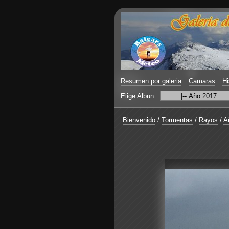
Resumen por galeria
Camaras
Hi
Elige Albun :
Bienvenido
/
Tormentas
/
Rayos
/
A