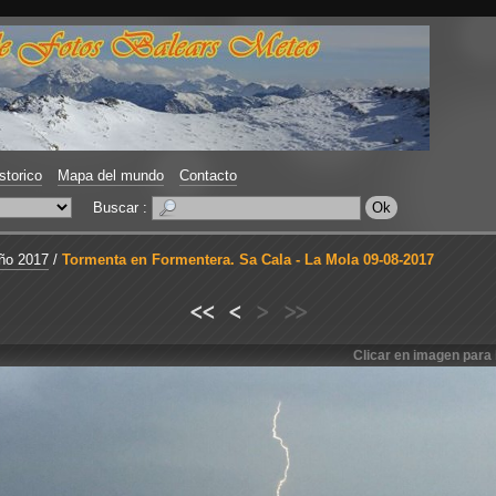
storico
Mapa del mundo
Contacto
Buscar :
ño 2017
/
Tormenta en Formentera. Sa Cala - La Mola 09-08-2017
<<
<
>
>>
Clicar en imagen para