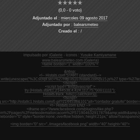
(0,0 - 0 voto)
Adjuntado el
:
miercoles 09 agosto 2017
Adjuntado por
:
balearsmeteo
Creado el
: /
impulsado por
iGalerie
- iconos :
Yusuke Kamiyamane
www.balearsmeteo.com (Galeria)
<table border="1" width="100%">
&nbsp;
<!-- Histats.com START (standard)-->
nt.write(unescape("%3Cscript src=%27http://s10.histats.com/js15.js%27 type=%27
</script>
<script type="text/javascript" >
try {Histats.start(1,2144538,4,424,112,75,"00011111");
Histats.track_hits();} catch(err){};
</script>
 src="http://sstatic1.histats.com/0.gif?2144538&101"alt="contador gratuito" border=
<!-- Histats.com END -->
<iframe src="//www.facebook.com/plugins/like.php?
m%2Fpages%2Fmeteodemallorcacom%2F571904632917879&amp;width&amp;layout
ameborder="0" style="border:none; overflow:hidden; height:21px;" allowTransparenc
<img border="0" src="../images/facebook.png" width="40" height="40">