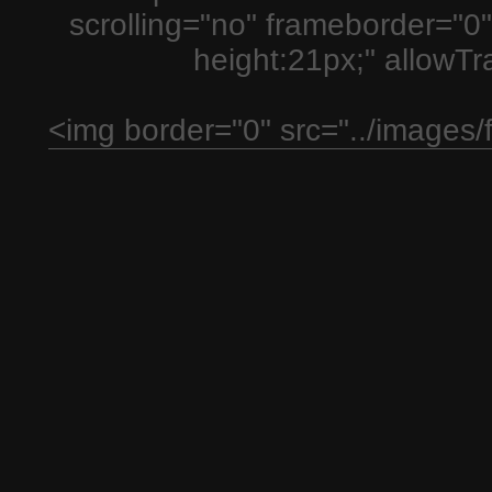
scrolling="no" frameborder="0"
height:21px;" allowT
<img border="0" src="../images