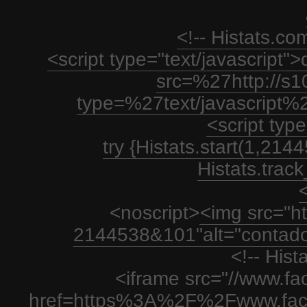
<!-- Histats.c
<script type="text/javascript
src=%27http://s1
type=%27text/javascript%
<script type
try {Histats.start(1,21
Histats.track_
<
<noscript>
<img src="htt
2144538&101"alt="contador
<!-- His
<iframe src="//www.fa
href=https%3A%2F%2Fwww.fac