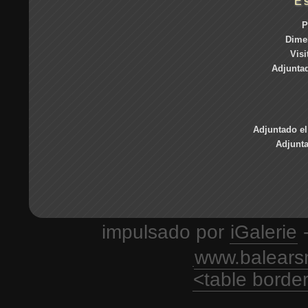
E
P
Dime
Visi
Adjuntad
Adjuntado el
Adjunt
impulsado por
iGalerie
-
www.balears
<table borde