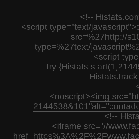
<!-- Histats.c
<script type="text/javascript
src=%27http://s1
type=%27text/javascript%
<script type
try {Histats.start(1,21
Histats.track_
<
<noscript>
<img src="htt
2144538&101"alt="contador
<!-- His
<iframe src="//www.fa
href=https%3A%2F%2Fwww.fac