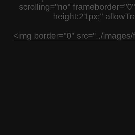
scrolling="no" frameborder="0"
height:21px;" allowT
<img border="0" src="../images