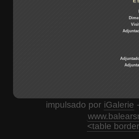
E
Dime
Visi
Adjuntad
Adjuntado
Adjunt
impulsado por
iGalerie
-
www.balears
<table borde