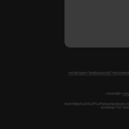
<script type="text/javascript">docume
<noscript>
<img
href=https%3A%2F%2Fwww.facebook.co
scrolling="no" fr