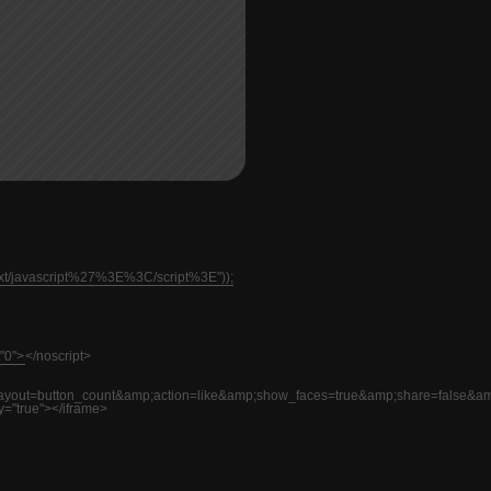
text/javascript%27%3E%3C/script%3E"));
"0">
</noscript>
=button_count&amp;action=like&amp;show_faces=true&amp;share=false&am
y="true"></iframe>