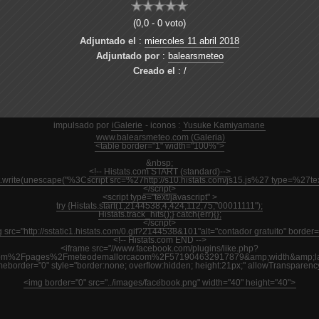
(0,0 - 0 voto)
Adjuntado el
:
miercoles 11 abril 2018
Adjuntado por
:
balearsmeteo
Creado el
: /
impulsado por
iGalerie
- iconos :
Yusuke Kamiyamane
www.balearsmeteo.com (Galeria)
<table border="1" width="100%">
&nbsp;
<!-- Histats.com START (standard)-->
nt.write(unescape("%3Cscript src=%27http://s10.histats.com/js15.js%27 type=%27
</script>
<script type="text/javascript" >
try {Histats.start(1,2144538,4,424,112,75,"00011111");
Histats.track_hits();} catch(err){};
</script>
 src="http://sstatic1.histats.com/0.gif?2144538&101"alt="contador gratuito" border=
<!-- Histats.com END -->
<iframe src="//www.facebook.com/plugins/like.php?
m%2Fpages%2Fmeteodemallorcacom%2F571904632917879&amp;width&amp;layout
ameborder="0" style="border:none; overflow:hidden; height:21px;" allowTransparenc
<img border="0" src="../images/facebook.png" width="40" height="40">