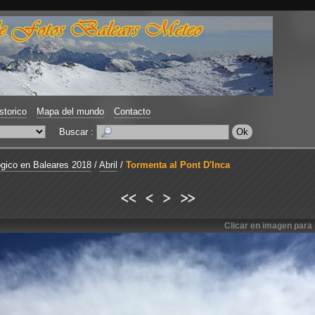
storico
Mapa del mundo
Contacto
Buscar :
gico en Baleares 2018
/
Abril
/
Tormenta al Pont D'Inca
<<
<
>
>>
Clicar en imagen para