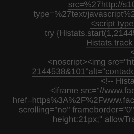
src=%27http://s1
type=%27text/javascript%
<script type
try {Histats.start(1,21
Histats.track_
<
<noscript>
<img src="htt
2144538&101"alt="contador
<!-- His
<iframe src="//www.fa
href=https%3A%2F%2Fwww.fac
scrolling="no" frameborder="0"
height:21px;" allowT