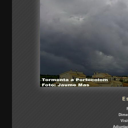
E
Dime
Visi
Adjuntad