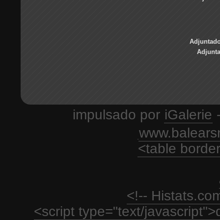
Adjuntado
Adjunt
impulsado por
iGalerie
-
www.balears
<table borde
<!-- Histats.c
<script type="text/javascript