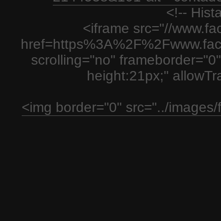
<!-- His
<iframe src="//www.fa
href=https%3A%2F%2Fwww.fac
scrolling="no" frameborder="0"
height:21px;" allowT
<img border="0" src="../images