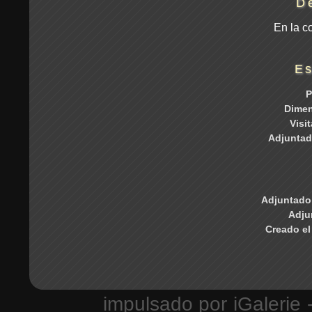
D
En la c
Es
P
Dime
Visi
Adjuntad
Adjuntado 
Adju
Creado el
impulsado por
iGalerie
-