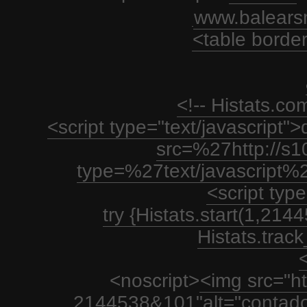
www.balears
<table borde
<!-- Histats.c
<script type="text/javascript
src=%27http://s1
type=%27text/javascript%
<script type
try {Histats.start(1,21
Histats.track_
<
<noscript>
<img src="htt
2144538&101"alt="contador