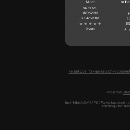
Millor
la Ba
960 x 540
15/05/2015
9
30542 visitas
15
303
0 voto
<script type="text/javascript">docume
<noscript>
<img
href=https%3A%2F%2Fwww.facebook.co
scrolling="no" fr