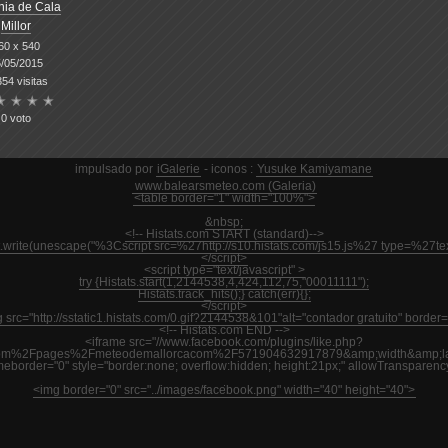
hia de Cala
Millor
60 x 540
/05/2015
54 visitas
0 voto
impulsado por
iGalerie
- iconos :
Yusuke Kamiyamane
www.balearsmeteo.com (Galeria)
<table border="1" width="100%">
&nbsp;
<!-- Histats.com START (standard)-->
nt.write(unescape("%3Cscript src=%27http://s10.histats.com/js15.js%27 type=%27
</script>
<script type="text/javascript" >
try {Histats.start(1,2144538,4,424,112,75,"00011111");
Histats.track_hits();} catch(err){};
</script>
 src="http://sstatic1.histats.com/0.gif?2144538&101"alt="contador gratuito" border=
<!-- Histats.com END -->
<iframe src="//www.facebook.com/plugins/like.php?
m%2Fpages%2Fmeteodemallorcacom%2F571904632917879&amp;width&amp;layout
ameborder="0" style="border:none; overflow:hidden; height:21px;" allowTransparenc
<img border="0" src="../images/facebook.png" width="40" height="40">