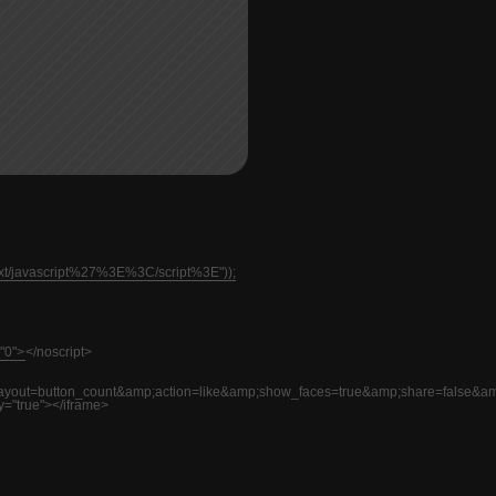
text/javascript%27%3E%3C/script%3E"));
"0">
</noscript>
=button_count&amp;action=like&amp;show_faces=true&amp;share=false&am
y="true"></iframe>