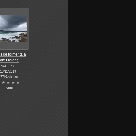
s de tormenta a
ant Llorenç
944 x 708
13/11/2019
7701 visitas
0 voto