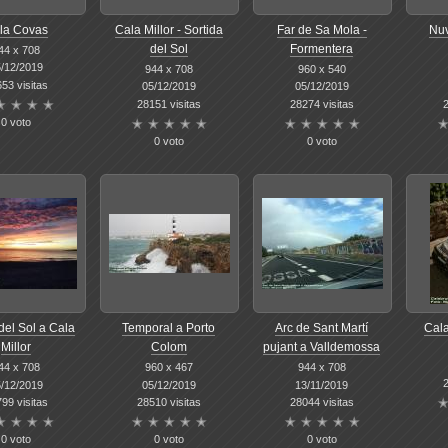
la Covas
Cala Millor - Sortida
Far de Sa Mola -
Nuv
del Sol
Formentera
44 x 708
/12/2019
944 x 708
960 x 540
53 visitas
05/12/2019
05/12/2019
28151 visitas
28274 visitas
2
0 voto
0 voto
0 voto
del Sol a Cala
Temporal a Porto
Arc de Sant Martí
Cala
Millor
Colom
pujant a Valldemossa
44 x 708
960 x 467
944 x 708
2
/12/2019
05/12/2019
13/11/2019
99 visitas
28510 visitas
28044 visitas
0 voto
0 voto
0 voto