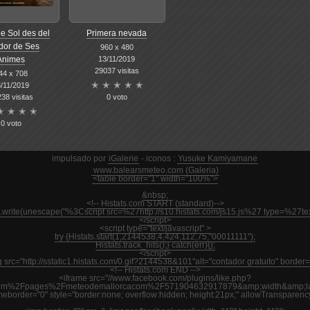
e Sol des del
Primera nevada
dor de Ses
960 x 480
13/11/2019
Animes
29037 visitas
44 x 708
/11/2019
0 voto
38 visitas
0 voto
impulsado por
iGalerie
- iconos :
Yusuke Kamiyamane
www.balearsmeteo.com (Galeria)
<table border="1" width="100%">
&nbsp;
<!-- Histats.com START (standard)-->
nt.write(unescape("%3Cscript src=%27http://s10.histats.com/js15.js%27 type=%27
</script>
<script type="text/javascript" >
try {Histats.start(1,2144538,4,424,112,75,"00011111");
Histats.track_hits();} catch(err){};
</script>
 src="http://sstatic1.histats.com/0.gif?2144538&101"alt="contador gratuito" border=
<!-- Histats.com END -->
<iframe src="//www.facebook.com/plugins/like.php?
m%2Fpages%2Fmeteodemallorcacom%2F571904632917879&amp;width&amp;layout
ameborder="0" style="border:none; overflow:hidden; height:21px;" allowTransparenc