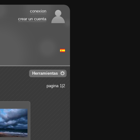
conexion
crear un cuenta
Herramientas
pagina 1|2