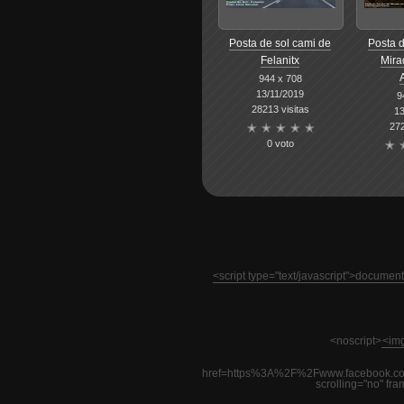
Posta de sol cami de
Posta d
Felanitx
Mira
944 x 708
13/11/2019
9
28213 visitas
13
272
0 voto
<script type="text/javascript">docume
<noscript>
<img
href=https%3A%2F%2Fwww.facebook.co
scrolling="no" fr