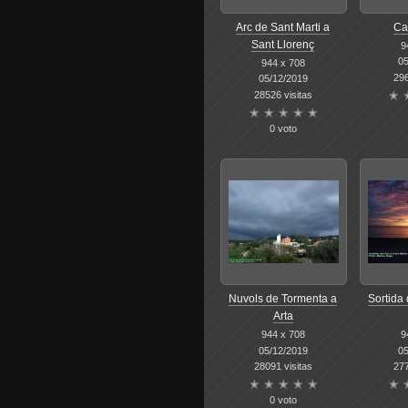
Arc de Sant Marti a
Ca
Sant Llorenç
9
05
944 x 708
296
05/12/2019
28526 visitas
0 voto
Nuvols de Tormenta a
Sortida 
Arta
944 x 708
9
05/12/2019
05
28091 visitas
277
0 voto