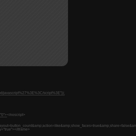
text/javascript%27%3E%3C/script%3E"));
"0">
</noscript>
=button_count&amp;action=like&amp;show_faces=true&amp;share=false&am
y="true"></iframe>