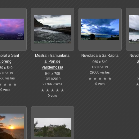
orat a Sant
Mestral i tramuntana
Nuvolada a Sa Rapita
Nuvol
Llorenç
al Port de
S
960 x 540
13/11/2019
Valldemossa
60 x 540
29038 visitas
/11/2019
944 x 708
66 visitas
2
13/11/2019
0 voto
27766 visitas
0 voto
0 voto