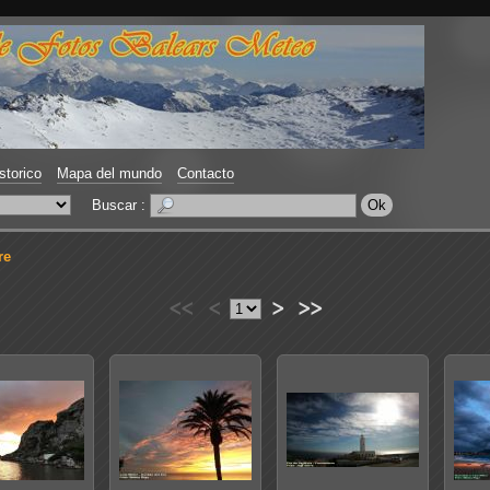
storico
Mapa del mundo
Contacto
Buscar :
re
<<
<
>
>>