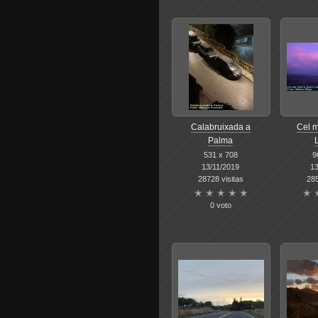
Calabruixada a
Cel m
Palma
531 x 708
9
13/11/2019
13
28728 visitas
285
0 voto