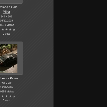
olada a Cala
Millor
944 x 708
05/12/2019
8271 visitas
0 voto
bruix a Palma
531 x 708
13/11/2019
9353 visitas
0 voto