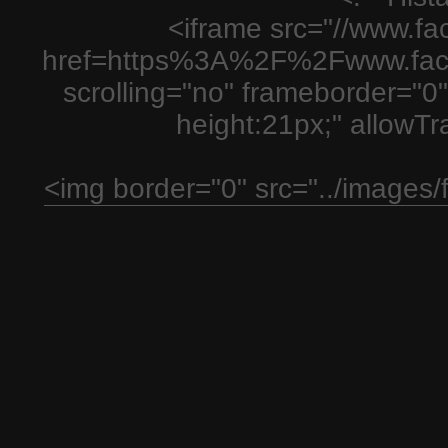
<iframe src="//www.fa
href=https%3A%2F%2Fwww.fac
scrolling="no" frameborder="0"
height:21px;" allowT
<img border="0" src="../images