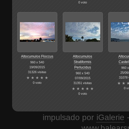
0 voto
Altocumulos Floccus
Altocumulos
Altocu
Stratiformis
Castel
960 x 540
19/09/2015
Perlucidus
960 x
31326 visitas
25/06
960 x 540
31078 v
07/09/2015
0 voto
31351 visitas
0 v
0 voto
impulsado por
iGalerie
-
www.balears