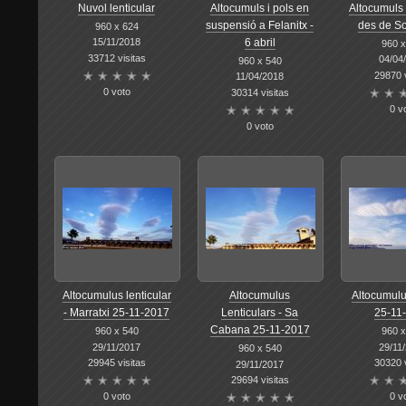
Nuvol lenticular
Altocumuls i pols en
Altocumuls 
suspensió a Felanitx -
des de So
960 x 624
15/11/2018
6 abril
960 x
33712 visitas
04/04
960 x 540
29870 v
11/04/2018
0 voto
30314 visitas
0 v
0 voto
Altocumulus lenticular
Altocumulus
Altocumulu
- Marratxi 25-11-2017
Lenticulars - Sa
25-11
Cabana 25-11-2017
960 x 540
960 x
29/11/2017
29/11
960 x 540
29945 visitas
30320 v
29/11/2017
29694 visitas
0 voto
0 v