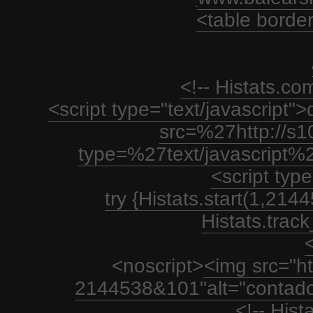
<table borde
<!-- Histats.c
<script type="text/javascript
src=%27http://s1
type=%27text/javascript%
<script type
try {Histats.start(1,21
Histats.track_
<
<noscript>
<img src="htt
2144538&101"alt="contador
<!-- His