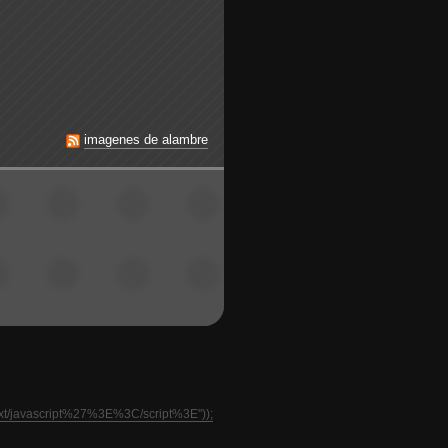
imagenes de alambre
text/javascript%27%3E%3C/script%3E"));