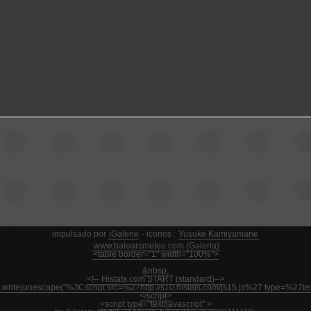
impulsado por
iGalerie
- iconos :
Yusuke Kamiyamane
www.balearsmeteo.com (Galeria)
<table border="1" width="100%">
&nbsp;
<!-- Histats.com START (standard)-->
nt.write(unescape("%3Cscript src=%27http://s10.histats.com/js15.js%27 type=%27
</script>
<script type="text/javascript" >