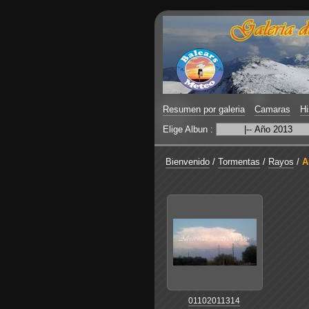
Resumen por galeria
Camaras
Hi
Elige Albun :
Bienvenido
/
Tormentas
/
Rayos
/
A
01102011314