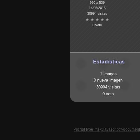
960 x 539
14/05/2015
30994 visitas
0 voto
Estadisticas
1 imagen
0 nueva imagen
30994 visitas
0 voto
<script type="text/javascript">docume