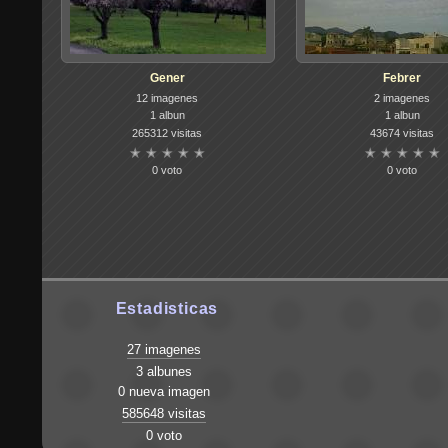
Gener
Febrer
12 imagenes
2 imagenes
1 albun
1 albun
265312 visitas
43674 visitas
0 voto
0 voto
Estadisticas
27 imagenes
3 albunes
0 nueva imagen
585648 visitas
0 voto