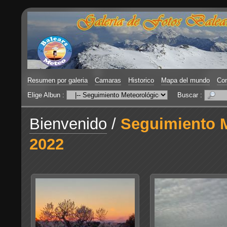
Resumen por galeria
Camaras
Historico
Mapa del mundo
Con
Elige Albun :
Buscar :
Bienvenido
/
Seguimiento M
2022