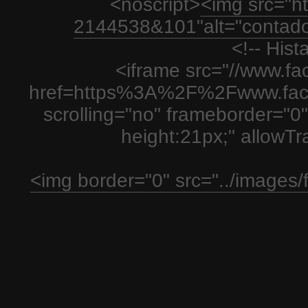
<noscript>
<img src="htt
2144538&101"alt="contador
<!-- His
<iframe src="//www.fa
href=https%3A%2F%2Fwww.fac
scrolling="no" frameborder="0"
height:21px;" allowT
<img border="0" src="../images