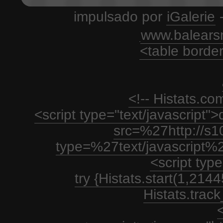
impulsado por
iGalerie
-
www.balears
<table borde
<!-- Histats.c
<script type="text/javascript
src=%27http://s1
type=%27text/javascript%
<script type
try {Histats.start(1,21
Histats.track_
<