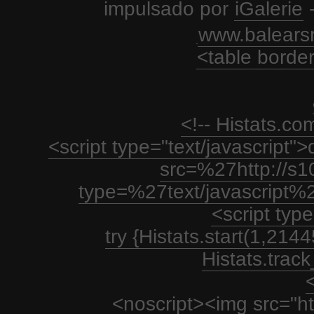
impulsado por
iGalerie
-
www.balears
<table borde
<!-- Histats.c
<script type="text/javascript
src=%27http://s1
type=%27text/javascript%
<script type
try {Histats.start(1,21
Histats.track_
<
<noscript>
<img src="htt