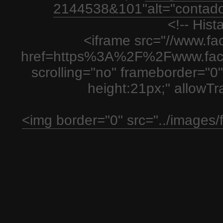
2144538&101"alt="contador
<!-- His
<iframe src="//www.fa
href=https%3A%2F%2Fwww.fac
scrolling="no" frameborder="0"
height:21px;" allowT
<img border="0" src="../images