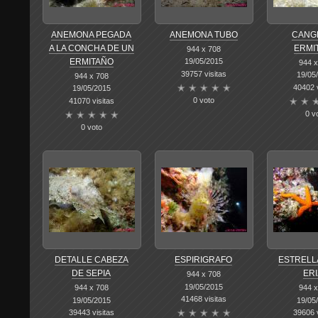
ANEMONA PEGADA
ANEMONA TUBO
CANG
A LA CONCHA DE UN
ERMI
944 x 708
19/05/2015
ERMITAÑO
944 x
39757 visitas
19/05
944 x 708
40402 v
19/05/2015
0 voto
41070 visitas
0 v
0 voto
DETALLE CABEZA
ESPIRIGRAFO
ESTRELL
DE SEPIA
ER
944 x 708
19/05/2015
944 x 708
944 x
41468 visitas
19/05/2015
19/05
39443 visitas
39606 v