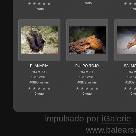
0 voto
0 voto
0 v
PLANARIA
PULPO ROJO
SALM
944 x 708
944 x 708
944 x
19/05/2015
19/05/2015
19/05
40896 visitas
40872 visitas
41939 v
0 voto
0 voto
0 v
impulsado por
iGalerie
-
www.balears