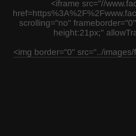
<iframe src="//www.fa
href=https%3A%2F%2Fwww.fac
scrolling="no" frameborder="0"
height:21px;" allowT
<img border="0" src="../images