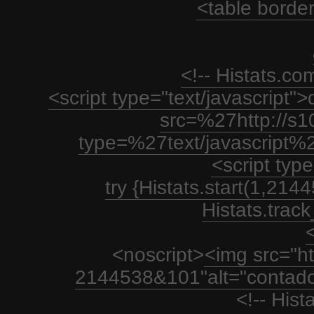
<table borde
<!-- Histats.c
<script type="text/javascript
src=%27http://s1
type=%27text/javascript%
<script type
try {Histats.start(1,21
Histats.track_
<
<noscript>
<img src="htt
2144538&101"alt="contador
<!-- His