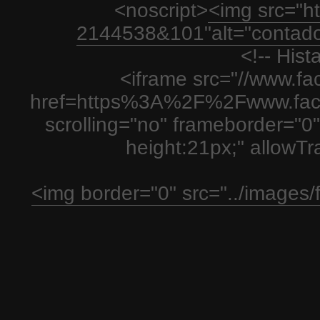
<noscript>
<img src="htt
2144538&101"alt="contador
<!-- His
<iframe src="//www.fa
href=https%3A%2F%2Fwww.fac
scrolling="no" frameborder="0"
height:21px;" allowT
<img border="0" src="../images