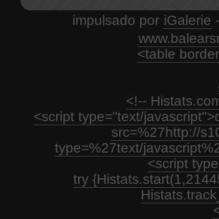
impulsado por
iGalerie
-
www.balears
<table borde
<!-- Histats.c
<script type="text/javascript
src=%27http://s1
type=%27text/javascript%
<script type
try {Histats.start(1,21
Histats.track_
<