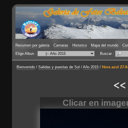
Resumen por galeria
Camaras
Historico
Mapa del mundo
Con
Elige Albun :
Buscar :
Bienvenido
/
Salidas y puestas de Sol
/
Año 2015
/
Hora azul 27-8
<<
Clicar en image