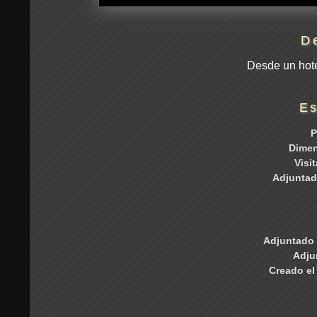
D
Desde un hote
Es
P
Dime
Visi
Adjuntad
Adjuntado 
Adju
Creado el