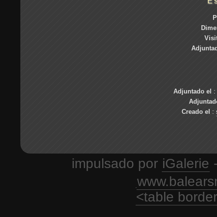
E
P
Dime
Visi
Adjuntad
Adjuntado el
Adjuntad
Creado el
:
impulsado por
iGalerie
-
www.balears
<table borde