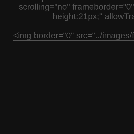
scrolling="no" frameborder="0"
height:21px;" allowT
<img border="0" src="../images