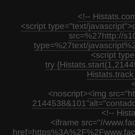
<!-- Histats.c
<script type="text/javascript
src=%27http://s1
type=%27text/javascript%
<script type
try {Histats.start(1,21
Histats.track_
<
<noscript>
<img src="htt
2144538&101"alt="contador
<!-- His
<iframe src="//www.fa
href=https%3A%2F%2Fwww.fac