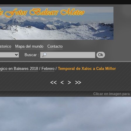
storico
Mapa del mundo
Contacto
Buscar :
gico en Baleares 2018
/
Febrero
/
Temporal de Xaloc a Cala Millor
<<
<
>
>>
Clicar en imagen para