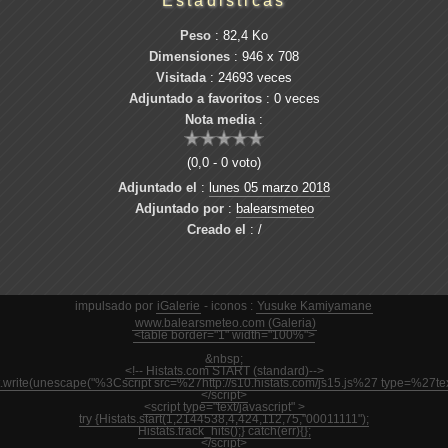
Estadisticas
Peso
: 82,4 Ko
Dimensiones
: 946 x 708
Visitada
: 24693 veces
Adjuntado a favoritos
: 0 veces
Nota media
:
(0,0 - 0 voto)
Adjuntado el
:
lunes 05 marzo 2018
Adjuntado por
:
balearsmeteo
Creado el
: /
impulsado por
iGalerie
- iconos :
Yusuke Kamiyamane
www.balearsmeteo.com (Galeria)
<table border="1" width="100%">
&nbsp;
<!-- Histats.com START (standard)-->
nt.write(unescape("%3Cscript src=%27http://s10.histats.com/js15.js%27 type=%27
</script>
<script type="text/javascript" >
try {Histats.start(1,2144538,4,424,112,75,"00011111");
Histats.track_hits();} catch(err){};
</script>