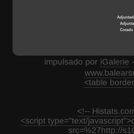
Adjuntad
Adjunt
Creado 
impulsado por
iGalerie
-
www.balears
<table borde
<!-- Histats.c
<script type="text/javascript
src=%27http://s1