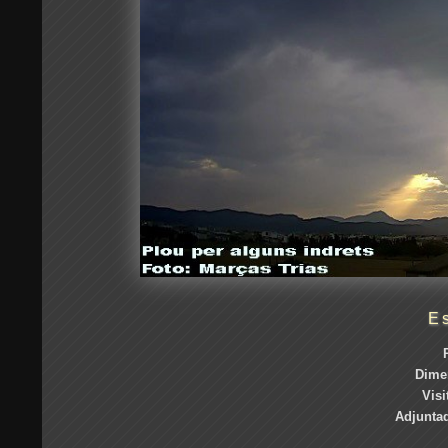
E
Dime
Visi
Adjuntad