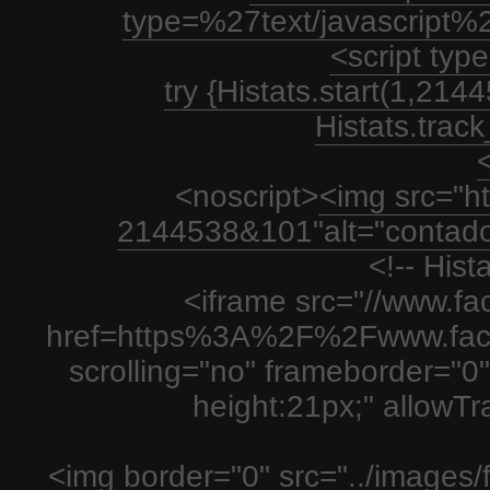
type=%27text/javascript%
<script type
try {Histats.start(1,21
Histats.track_
<
<noscript>
<img src="htt
2144538&101"alt="contador
<!-- His
<iframe src="//www.fa
href=https%3A%2F%2Fwww.fac
scrolling="no" frameborder="0"
height:21px;" allowT
<img border="0" src="../images