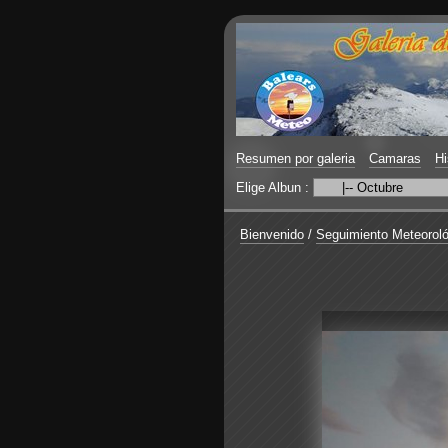
Resumen por galeria
Camaras
Hi
Elige Albun :
Bienvenido
/
Seguimiento Meteoroló