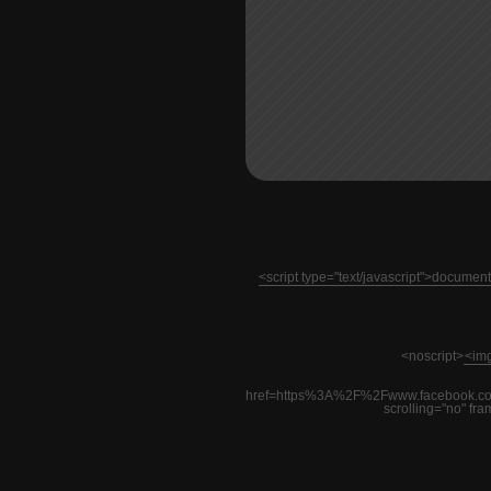
<script type="text/javascript">docume
<noscript>
<img
href=https%3A%2F%2Fwww.facebook.co
scrolling="no" fr