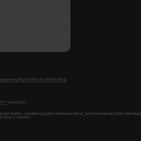
text/javascript%27%3E%3C/script%3E"));
"0">
</noscript>
=button_count&amp;action=like&amp;show_faces=true&amp;share=false&am
y="true"></iframe>