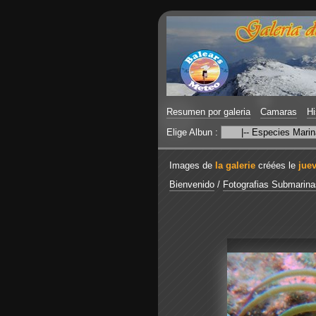
Resumen por galeria
Camaras
Hi
Elige Albun :
Images de
la galerie
créées le
jue
Bienvenido
/
Fotografias Submarina