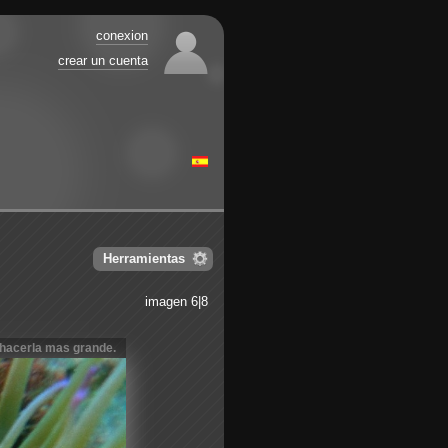
conexion
crear un cuenta
Herramientas
imagen 6|8
 hacerla mas grande.