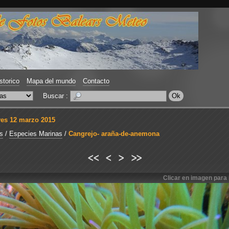
storico
Mapa del mundo
Contacto
Buscar :
ves 12 marzo 2015
s
/
Especies Marinas
/
Cangrejo- araña-de-anemona
<<
<
>
>>
Clicar en imagen para