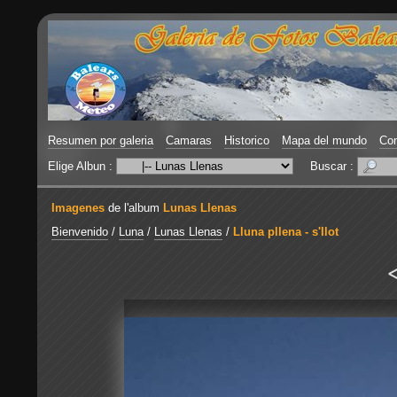
Resumen por galeria
Camaras
Historico
Mapa del mundo
Con
Elige Albun :
Buscar :
Imagenes
de l'album
Lunas Llenas
Bienvenido
/
Luna
/
Lunas Llenas
/
Lluna pllena - s'Ilot
<