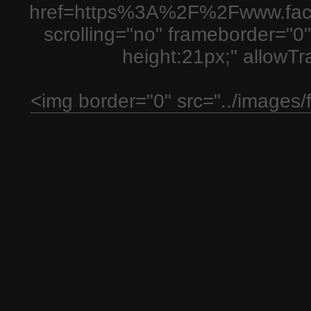
href=https%3A%2F%2Fwww.fac
scrolling="no" frameborder="0"
height:21px;" allowT
<img border="0" src="../images