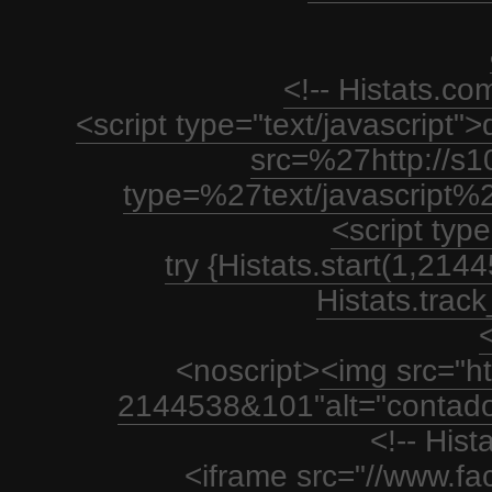
<!-- Histats.c
<script type="text/javascript
src=%27http://s1
type=%27text/javascript%
<script type
try {Histats.start(1,21
Histats.track_
<
<noscript>
<img src="htt
2144538&101"alt="contador
<!-- His
<iframe src="//www.fa