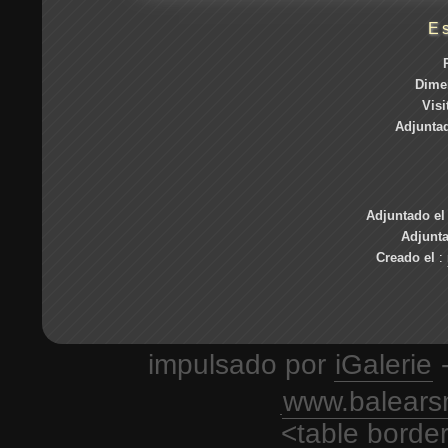
E
Dime
Visi
Adjuntad
Adjuntado el
Adjunt
Creado el
:
impulsado por
iGalerie
-
www.balears
<table borde