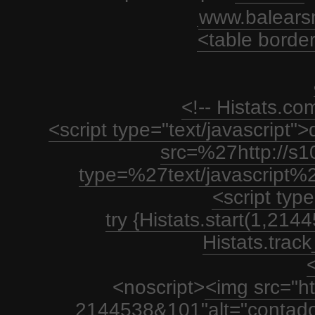
www.balears
<table borde
<!-- Histats.c
<script type="text/javascript
src=%27http://s1
type=%27text/javascript%
<script type
try {Histats.start(1,21
Histats.track_
<
<noscript>
<img src="htt
2144538&101"alt="contador