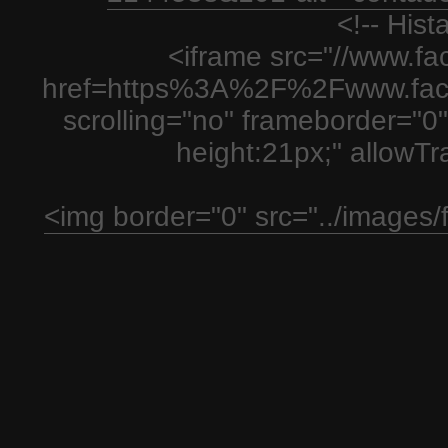
<!-- His
<iframe src="//www.fa
href=https%3A%2F%2Fwww.fac
scrolling="no" frameborder="0"
height:21px;" allowT
<img border="0" src="../images