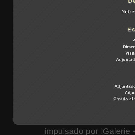
D
Nubes 
Es
P
Dime
Visi
Adjuntad
Adjuntado
Adju
Creado el
impulsado por
iGalerie
-