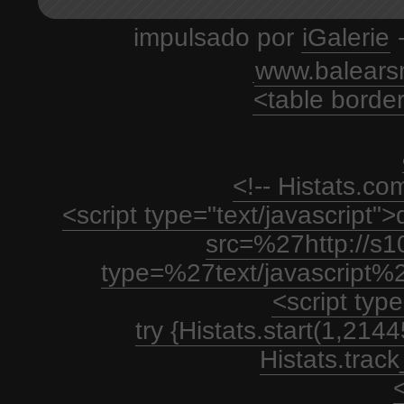
impulsado por
iGalerie
-
www.balears
<table borde
<!-- Histats.c
<script type="text/javascript
src=%27http://s1
type=%27text/javascript%
<script type
try {Histats.start(1,21
Histats.track_
<