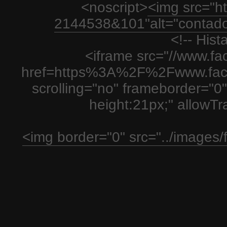
<noscript>
<img src="htt
2144538&101"alt="contador
<!-- His
<iframe src="//www.fa
href=https%3A%2F%2Fwww.fac
scrolling="no" frameborder="0"
height:21px;" allowT
<img border="0" src="../images