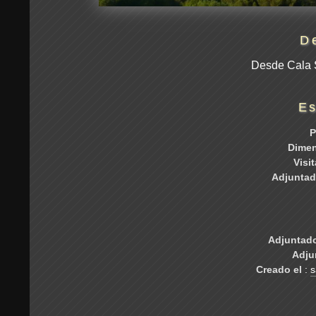
D
Desde Cala 
Es
P
Dime
Visi
Adjuntad
Adjuntado
Adju
Creado el
:
s