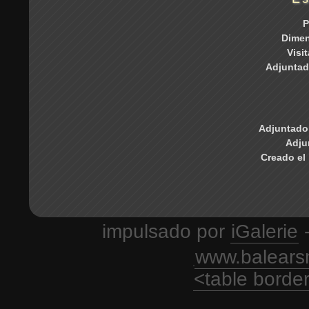
P
Dime
Visi
Adjuntad
Adjuntado 
Adju
Creado el
impulsado por
iGalerie
-
www.balears
<table borde