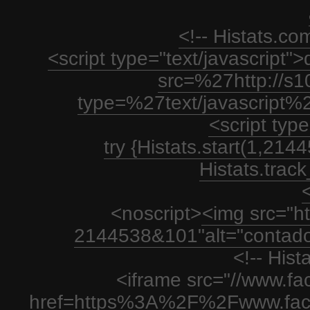
<!-- Histats.c
<script type="text/javascript
src=%27http://s1
type=%27text/javascript%
<script type
try {Histats.start(1,21
Histats.track_
<
<noscript>
<img src="htt
2144538&101"alt="contador
<!-- His
<iframe src="//www.fa
href=https%3A%2F%2Fwww.fac