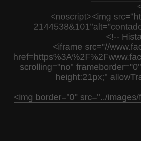
<
<noscript>
<img src="htt
2144538&101"alt="contador
<!-- His
<iframe src="//www.fa
href=https%3A%2F%2Fwww.fac
scrolling="no" frameborder="0"
height:21px;" allowT
<img border="0" src="../images