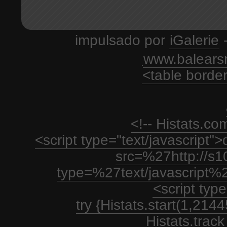
impulsado por
iGalerie
-
www.balears
<table borde
<!-- Histats.c
<script type="text/javascript
src=%27http://s1
type=%27text/javascript%
<script type
try {Histats.start(1,21
Histats.track_