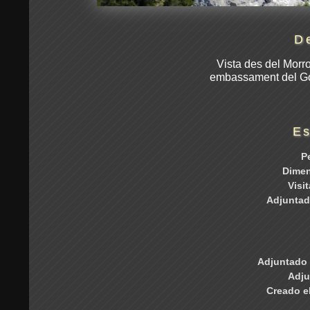
D
Vista des del Morr
embassament del Gor
Es
P
Dime
Visi
Adjuntad
Adjuntado 
Adju
Creado e