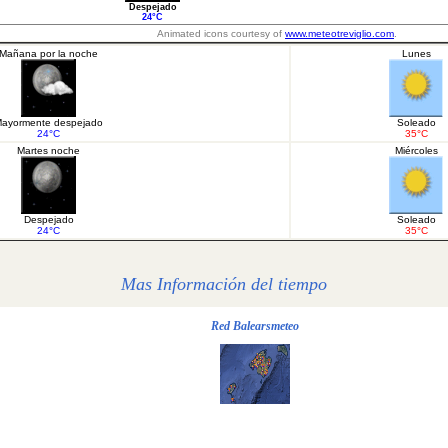
Despejado
24°C
Animated icons courtesy of
www.meteotreviglio.com
.
Mañana por la noche
Lunes
ayormente despejado
Soleado
24°C
35°C
Martes noche
Miércoles
Despejado
Soleado
24°C
35°C
Mas Información del tiempo
Red Balearsmeteo