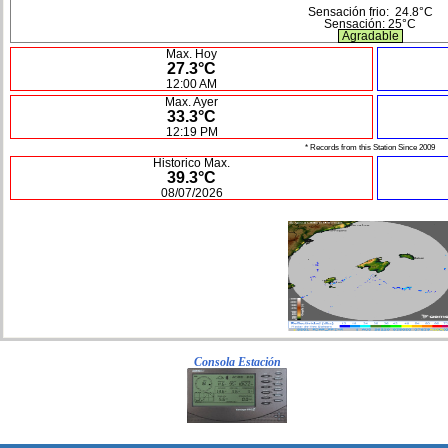
Sensación frio:
24.8°C
Sensación:
25°C
Agradable
Max. Hoy
27.3°C
12:00 AM
Max. Ayer
33.3°C
12:19 PM
* Records from this Station Since 2009
Historico Max.
39.3°C
08/07/2026
Consola Estación