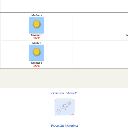
Mañana
Soleado
M
36°C
Martes
Soleado
35°C
Previsíón "Aemet"
Previsíón Marítima