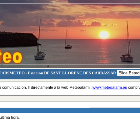
ARSMETEO - Estación DE SANT LLORENÇ DES CARDASSAR
 comunicación. Ir directamente a la web Meteoalarm :
www.meteoalarm.eu
comprue