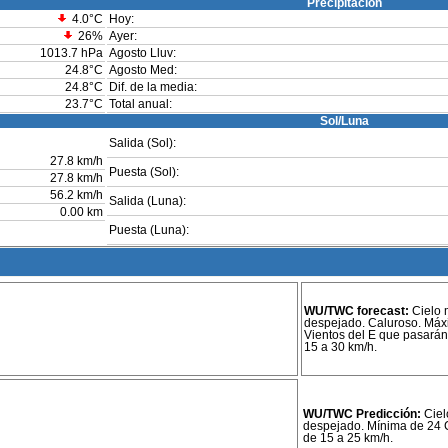
Precipitación
4.0°C
Hoy:
26
%
Ayer:
1013.7 hPa
Agosto Lluv:
24.8°C
Agosto Med:
24.8°C
Dif. de la media:
23.7°C
Total anual:
Sol/Luna
Salida (Sol):
27.8 km/h
Puesta (Sol):
27.8 km/h
56.2 km/h
Salida (Luna):
0.00 km
Puesta (Luna):
WU/TWC forecast:
Cielo 
despejado. Caluroso. Máx
Vientos del E que pasarán
15 a 30 km/h.
WU/TWC Predicción:
Ciel
despejado. Mínima de 24 C
de 15 a 25 km/h.