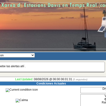
be las alertas allí .
Last Updated:
08/08/2026 @ 06:00
06:01:31
(
6
segundos)
Condiciones Actuales
Dr
V
Raf