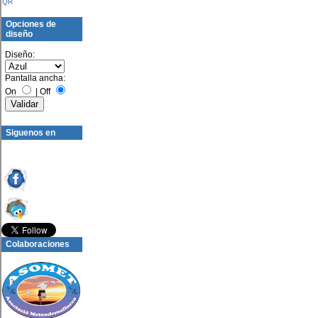
QR
Opciones de
diseño
Diseño:
Pantalla ancha:
On
|
Off
Siguenos en
Colaboraciones