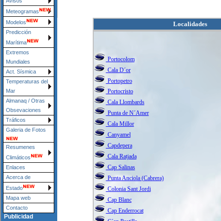
Avisos
Meteogramas
Modelos
Localidades
Predicción
Marítima
Extremos
Portocolom
Mundiales
Cala D´or
Act. Sísmica
Portopetro
Temperaturas del
Portocristo
Mar
Almanaq / Otras
Cala Llombards
Obsevaciones
Punta de N´Amer
Tráficos
Cala Millor
Galeria de Fotos
Canyamel
Capdepera
Resumenes
Cala Ratjada
Climáticos
Cap Salinas
Enlaces
Acerca de
Punta Anciola (Cabrera)
Estado
Colonia Sant Jordi
Mapa web
Cap Blanc
Contacto
Cap Enderrocat
Publicidad