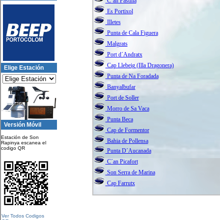
C´an Pastilla
Es Portixol
Illetes
Punta de Cala Figuera
Malgrats
Port d´Andratx
Cap Llebeig (Illa Dragonera)
Elige Estación
Punta de Na Foradada
Banyalbufar
Port de Soller
Morro de Sa Vaca
Punta Beca
Versión Móvil
Cap de Formentor
Estación de Son
Bahia de Pollensa
Rapinya escanea el
codigo QR
Punta D´Aucanada
C´an Picafort
Son Serra de Marina
Cap Farrutx
Ver Todos Codigos