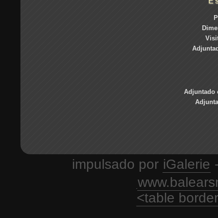
E
P
Dime
Visi
Adjuntad
Adjuntado 
Adjunt
impulsado por
iGalerie
-
www.balears
<table borde