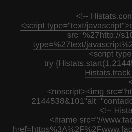
<!-- Histats.c
<script type="text/javascript
src=%27http://s1
type=%27text/javascript%
<script type
try {Histats.start(1,21
Histats.track_
<
<noscript>
<img src="htt
2144538&101"alt="contador
<!-- His
<iframe src="//www.fa
href=https%3A%2F%2Fwww.fac