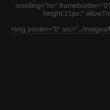
scrolling="no" frameborder="0"
height:21px;" allowT
<img border="0" src="../images