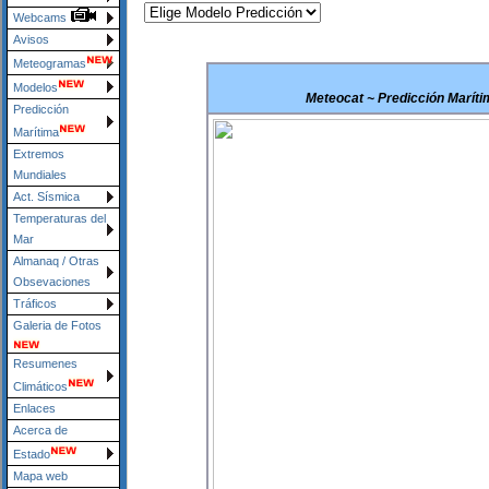
Webcams
Avisos
Meteogramas
Modelos
Meteocat ~ Predicción Marítim
Predicción
Marítima
Extremos
Mundiales
Act. Sísmica
Temperaturas del
Mar
Almanaq / Otras
Obsevaciones
Tráficos
Galeria de Fotos
Resumenes
Climáticos
Enlaces
Acerca de
Estado
Mapa web