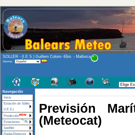
SOLLER - (I.E.S.) Guillem Colom- 65m. - Mallorca
Idioma:
Navegación
Inicio
Previsión Mar
Estación de Sóller
(I.E.S.)
(Meteocat)
Predicción
Estaciones
Satélite
Radar/Detector