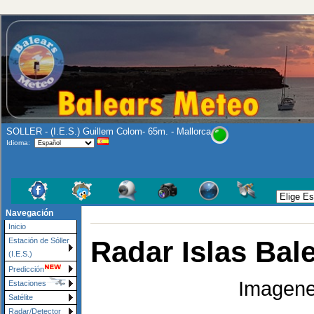
SOLLER - (I.E.S.) Guillem Colom- 65m. - Mallorca
Idioma:
Navegación
Inicio
Radar Islas Bal
Estación de Sóller
(I.E.S.)
Predicción
Imagene
Estaciones
Satélite
Radar/Detector