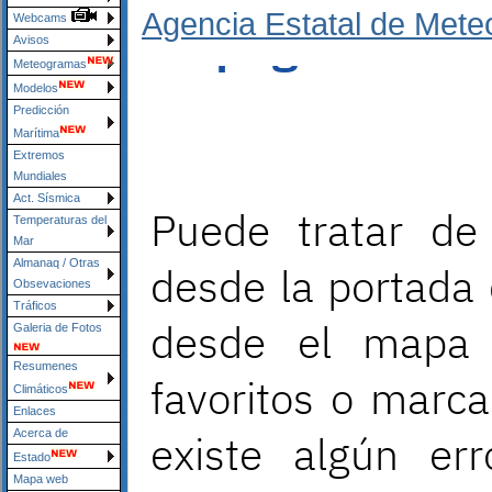
Agencia Estatal de Mete
Webcams
Avisos
Meteogramas
Modelos
Predicción
Marítima
Extremos
Mundiales
Act. Sísmica
Temperaturas del
Mar
Almanaq / Otras
Obsevaciones
Tráficos
Galeria de Fotos
Resumenes
Climáticos
Enlaces
Acerca de
Estado
Mapa web