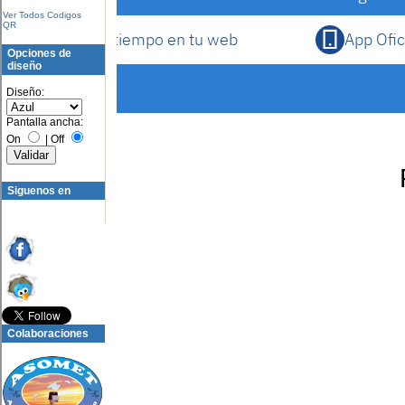
Ver Todos Codigos
QR
Opciones de
diseño
Diseño:
Pantalla ancha:
On
|
Off
Siguenos en
Colaboraciones