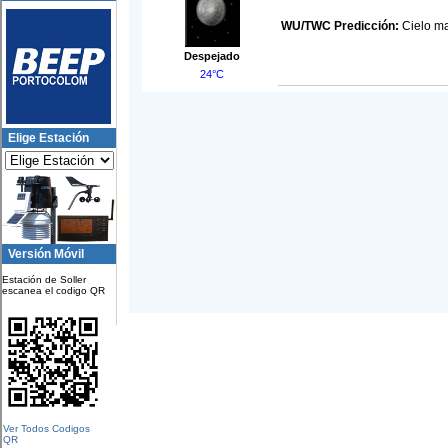
WU/TWC Predicción:
Cielo ma
Despejado
24°C
Elige Estación
Versión Móvil
Estación de Soller
escanea el codigo QR
Ver Todos Codigos
QR