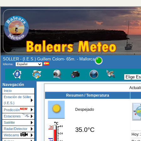
SOLLER - (I.E.S.) Guillem Colom- 65m. - Mallorca
Idioma:
Navegación
Actual
Inicio
Resumen / Temperatura
Estación de Sóller
(I.E.S.)
Despejado
Predicción
Estaciones
Satélite
35.0°C
Radar/Detector
Hoy:
Webcams