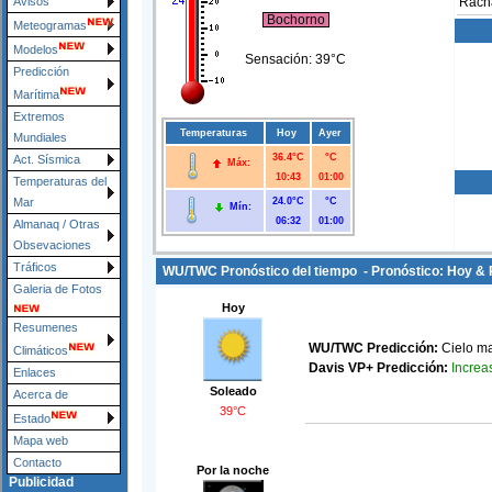
Avisos
Rach
Bochorno
Meteogramas
Modelos
Sensación:
39°C
Predicción
Marítima
Extremos
Temperaturas
Hoy
Ayer
Mundiales
36.4°C
°C
Act. Sísmica
Máx:
10:43
01:00
Temperaturas del
24.0°C
°C
Mar
Mín:
06:32
01:00
Almanaq / Otras
Obsevaciones
Tráficos
WU/TWC Pronóstico del tiempo - Pronóstico: Hoy & 
Galeria de Fotos
Hoy
Resumenes
WU/TWC Predicción:
Cielo ma
Climáticos
Increas
Davis VP+ Predicción:
Enlaces
Soleado
Acerca de
39°C
Estado
Mapa web
Contacto
Por la noche
Publicidad