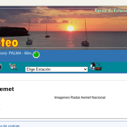
sion)- PALMA - 66m.
Aemet
Imagenes Radar Aemet Nacional
a