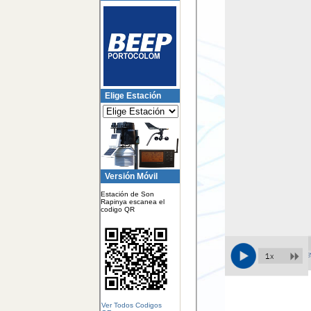
Elige Estación
Versión Móvil
Estación de Son
Rapinya escanea el
codigo QR
Ver Todos Codigos