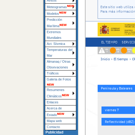
Avisos
Meteogramas
Modelos
Predicción
Marítima
Extremos
Mundiales
Act. Sísmica
Temperaturas del
Mar
Almanaq / Otras
Obsevaciones
Tráficos
Galeria de Fotos
Resumenes
Climáticos
Enlaces
Acerca de
Estado
Mapa web
Contacto
Publicidad