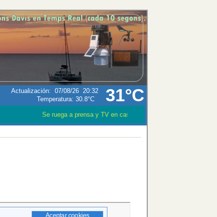
31°C
Actualización
:
07/08/26
20:32
Temperatura:
30.8°C
Se ruega a prensa y TV en caso que utilizen los datos meteor