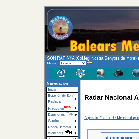
SON RAPINYA (Col.legi Nostra Senyora de Monti-
Idioma:
Navegación
Inicio
Radar Nacional 
Estación de Son
Rapinya
Predicción
Estaciones
Agencia Estatal de Meteorologí
Satélite
Radar/Detector
Webcams