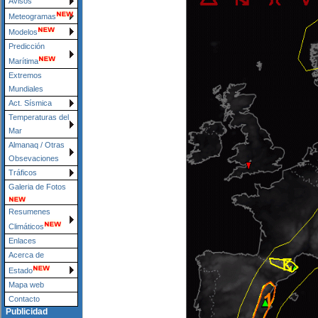
Avisos
Meteogramas
Modelos
Predicción
Marítima
Extremos
Mundiales
Act. Sísmica
Temperaturas del
Mar
Almanaq / Otras
Obsevaciones
Tráficos
Galeria de Fotos
Resumenes
Climáticos
Enlaces
Acerca de
Estado
Mapa web
Contacto
Publicidad