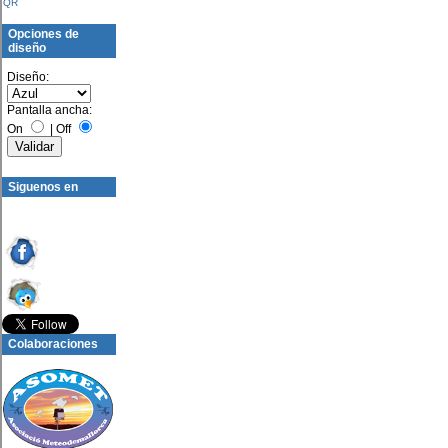
QR
Opciones de
diseño
Diseño:
Pantalla ancha:
On
|
Off
Siguenos en
Colaboraciones