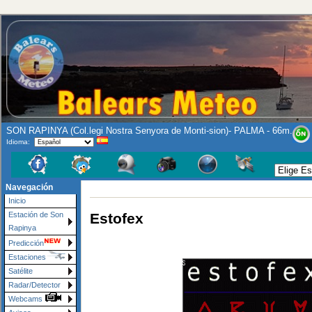
SON RAPINYA (Col.legi Nostra Senyora de Monti-sion)- PALMA - 66m.
Idioma:
Navegación
Inicio
Estofex
Estación de Son
Rapinya
Predicción
Estaciones
Satélite
Radar/Detector
Webcams