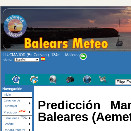
LLUCMAJOR (Es Convent)- 134m. - Mallorca
Idioma:
Navegación
Inicio
Predicción Ma
Estación de
Llucmajor
Baleares (Aemet
Predicción
Estaciones
Satélite
Radar/Detector