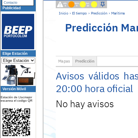
Contacto
Publicidad
Elige Estación
Versión Móvil
Estación de Llucmajor
escanea el codigo QR