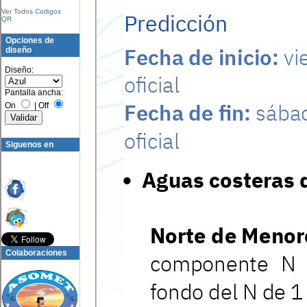
Ver Todos Codigos
QR
Opciones de
diseño
Diseño:
Pantalla ancha:
On
|
Off
Siguenos en
Colaboraciones