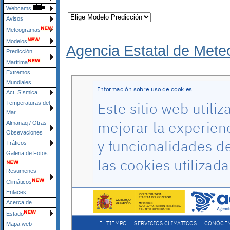
Webcams
Avisos
Meteogramas
Modelos
Agencia Estatal de Mete
Predicción
Marítima
Extremos
Mundiales
Act. Sísmica
Temperaturas del
Mar
Almanaq / Otras
Obsevaciones
Tráficos
Galeria de Fotos
Resumenes
Climáticos
Enlaces
Acerca de
Estado
Mapa web