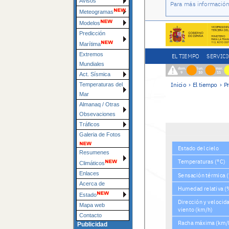
Avisos
Meteogramas
Modelos
Predicción
Marítima
Extremos
Mundiales
Act. Sísmica
Temperaturas del
Mar
Almanaq / Otras
Obsevaciones
Tráficos
Galeria de Fotos
Resumenes
Climáticos
Enlaces
Acerca de
Estado
Mapa web
Contacto
Publicidad