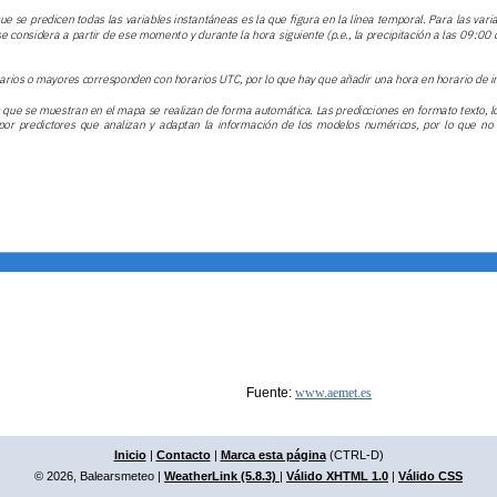
Fuente:
www.aemet.es
Inicio
|
Contacto
|
Marca esta página
(CTRL-D)
© 2026, Balearsmeteo
|
WeatherLink (5.8.3)
|
Válido XHTML 1.0
|
Válido CSS