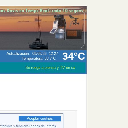
34°C
Actualización
:
09/08/26
12:27
Temperatura:
33.7°C
Se ruega a prensa y TV en caso que utilizen los datos meteo