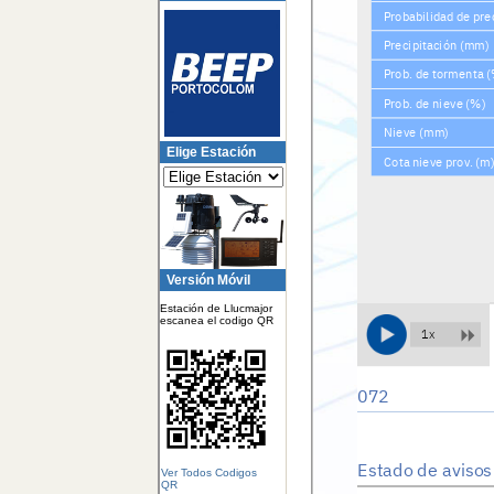
Elige Estación
Versión Móvil
Estación de Llucmajor
escanea el codigo QR
Ver Todos Codigos
QR