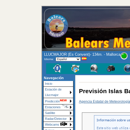
LLUCMAJOR (Es Convent)- 134m. - Mallorca
Idioma:
Navegación
Inicio
Previsión Islas B
Estación de
Llucmajor
Agencia Estatal de Meteorologí
Predicción
Estaciones
Satélite
Radar/Detector
Webcams