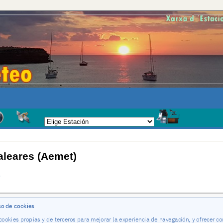
aleares (Aemet)
a