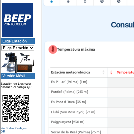
Elige Estación
Versión Móvil
Estación de Llucmajor
escanea el codigo QR
Ver Todos Codigos
QR