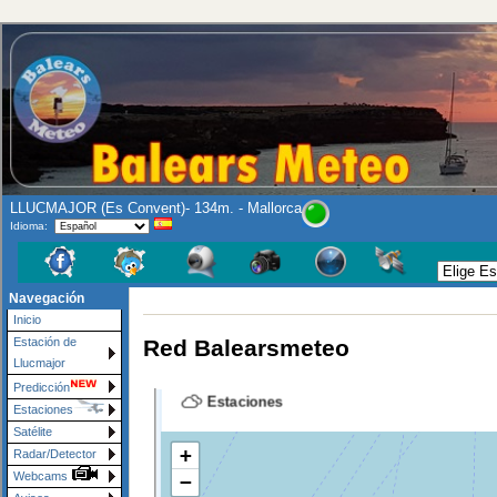
LLUCMAJOR (Es Convent)- 134m. - Mallorca
Idioma:
Se rueg
Navegación
Inicio
Red Balearsmeteo
Estación de
Llucmajor
Predicción
Estaciones
Satélite
Radar/Detector
Webcams