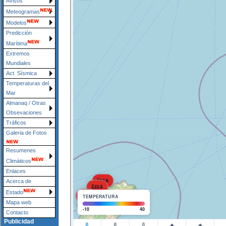
Avisos
Meteogramas
Modelos
Predicción
Marítima
Extremos
Mundiales
Act. Sísmica
Temperaturas del
Mar
Almanaq / Otras
Obsevaciones
Tráficos
Galeria de Fotos
Resumenes
Climáticos
Enlaces
Acerca de
Estado
Mapa web
Contacto
Publicidad