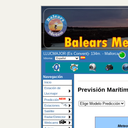
LLUCMAJOR (Es Convent)- 134m. - Mallorca
Idioma:
Navegación
Inicio
Previsión Marítim
Estación de
Llucmajor
Predicción
Estaciones
Satélite
Radar/Detector
Webcams
Meteoc