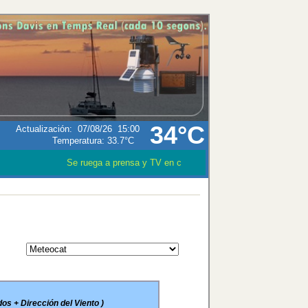
34°C
Actualización
:
07/08/26
15:00
Temperatura:
33.7°C
Se ruega a prensa y TV en caso que utilizen los datos mete
os + Dirección del Viento )