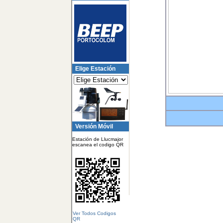
Elige Estación
Versión Móvil
Estación de Llucmajor
escanea el codigo QR
Ver Todos Codigos
QR