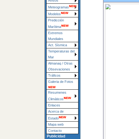
Avisos
Meteogramas
Modelos
Predicción
Marítima
Extremos
Mundiales
Act. Sísmica
Temperaturas del
Mar
Almanaq / Otras
Obsevaciones
Tráficos
Galeria de Fotos
Resumenes
Climáticos
Enlaces
Acerca de
Estado
Mapa web
Contacto
Publicidad