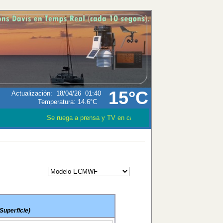
15°C
Actualización
:
18/04/26
01:40
Temperatura:
14.6°C
Se ruega a prensa y TV en caso que utilizen los datos meteo
Superficie)