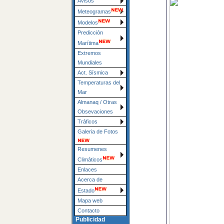
Avisos
Meteogramas
Modelos
Predicción
Marítima
Extremos
Mundiales
Act. Sísmica
Temperaturas del
Mar
Almanaq / Otras
Obsevaciones
Tráficos
Galeria de Fotos
Resumenes
Climáticos
Enlaces
Acerca de
Estado
Mapa web
Contacto
Publicidad