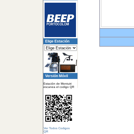
Elige Estación
Versión Móvil
Estación de Montuiri
escanea el codigo QR
Ver Todos Codigos
QR