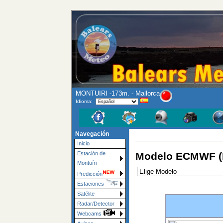
MONTUIRI -173m. - Mallorca
Idioma:
Navegación
Inicio
Modelo ECMWF (E
Estación de
Montuíri
Predicción
Estaciones
Satélite
Radar/Detector
Webcams