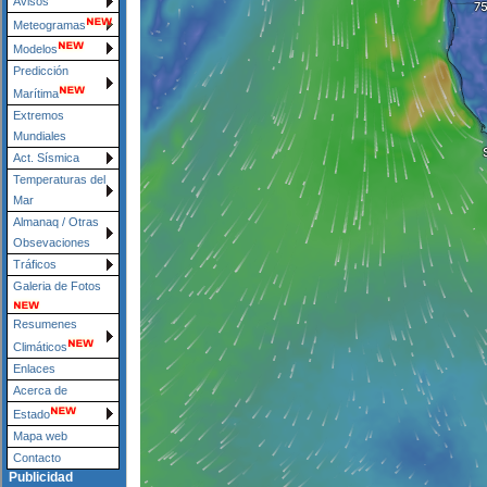
Avisos
Meteogramas
Modelos
Predicción
Marítima
Extremos
Mundiales
Act. Sísmica
Temperaturas del
Mar
Almanaq / Otras
Obsevaciones
Tráficos
Galeria de Fotos
Resumenes
Climáticos
Enlaces
Acerca de
Estado
Mapa web
Contacto
Publicidad