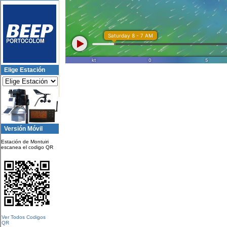
Elige Estación
Versión Móvil
Estación de Montuiri
escanea el codigo QR
Ver Todos Codigos
QR