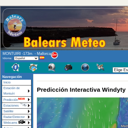
MONTUIRI -173m. - Mallorca
Idioma:
Navegación
Inicio
Predicción Interactiva Windyty
Estación de
Montuíri
Predicción
Estaciones
Satélite
Radar/Detector
Webcams