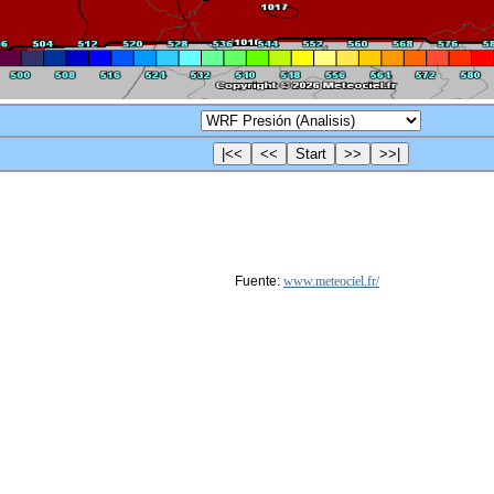
Fuente:
www.meteociel.fr/