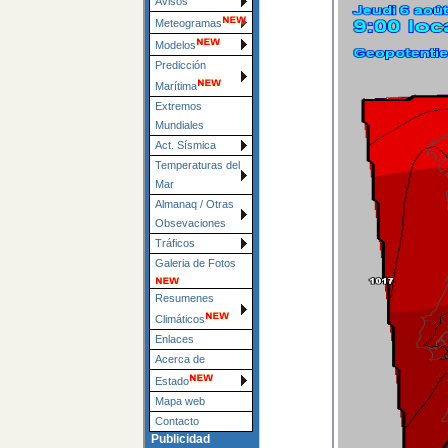
Avisos
Meteogramas
Modelos
Predicción
Marítima
Extremos
Mundiales
Act. Sísmica
Temperaturas del
Mar
Almanaq / Otras
Obsevaciones
Tráficos
Galeria de Fotos
Resumenes
Climáticos
Enlaces
Acerca de
Estado
Mapa web
Contacto
Publicidad