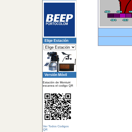
Elige Estación
Versión Móvil
Estación de Montuiri
escanea el codigo QR
Ver Todos Codigos
QR