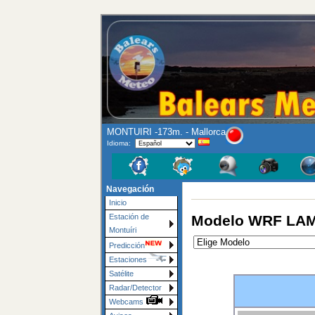
MONTUIRI -173m. - Mallorca
Idioma:
Navegación
Inicio
Modelo WRF LAMM
Estación de
Montuíri
Predicción
Estaciones
Satélite
Radar/Detector
Webcams