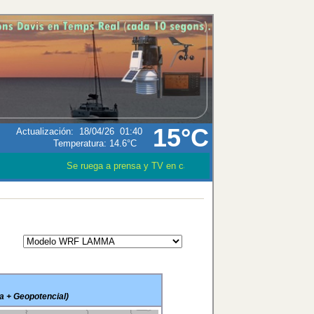
15°C
Actualización
:
18/04/26
01:40
Temperatura:
14.6°C
Se ruega a prensa y TV en caso que utilizen los datos meteo
a + Geopotencial)