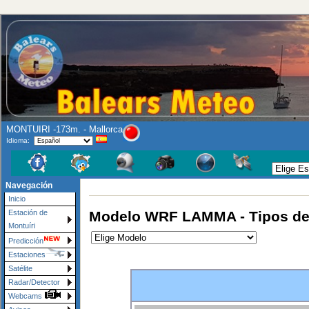
MONTUIRI -173m. - Mallorca
Idioma:
Navegación
Inicio
Modelo WRF LAMMA - Tipos d
Estación de
Montuíri
Predicción
Estaciones
Satélite
Radar/Detector
Webcams