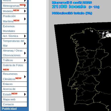
Avisos
Meteogramas
Modelos
Predicción
Marítima
Extremos
Mundiales
Act. Sísmica
Temperaturas del
Mar
Almanaq / Otras
Obsevaciones
Tráficos
Galeria de Fotos
Resumenes
Climáticos
Enlaces
Acerca de
Estado
Mapa web
Contacto
Publicidad