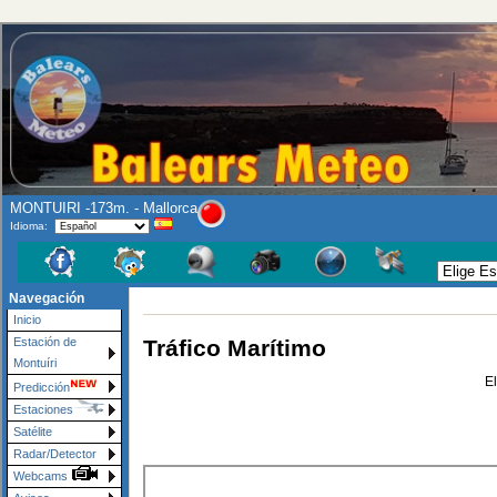
MONTUIRI -173m. - Mallorca
Idioma:
Navegación
Inicio
Tráfico Marítimo
Estación de
Montuíri
E
Predicción
Estaciones
Satélite
Radar/Detector
Webcams