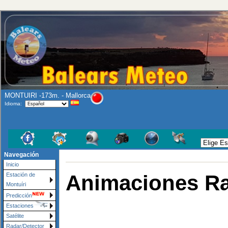
MONTUIRI -173m. - Mallorca
Idioma:
Navegación
Inicio
Animaciones R
Estación de
Montuíri
Predicción
Estaciones
Satélite
Radar/Detector