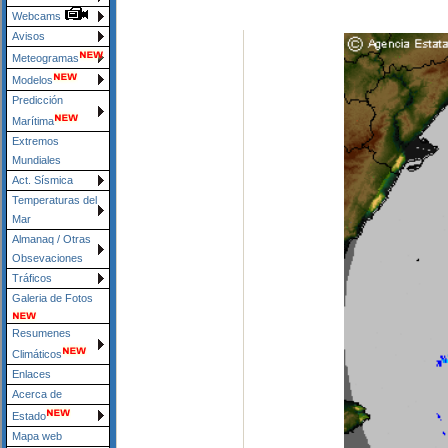
Webcams
Avisos
Meteogramas
Modelos
Predicción
Marítima
Extremos
Mundiales
Act. Sísmica
Temperaturas del
Mar
Almanaq / Otras
Obsevaciones
Tráficos
Galeria de Fotos
Resumenes
Climáticos
Enlaces
Acerca de
Estado
Mapa web