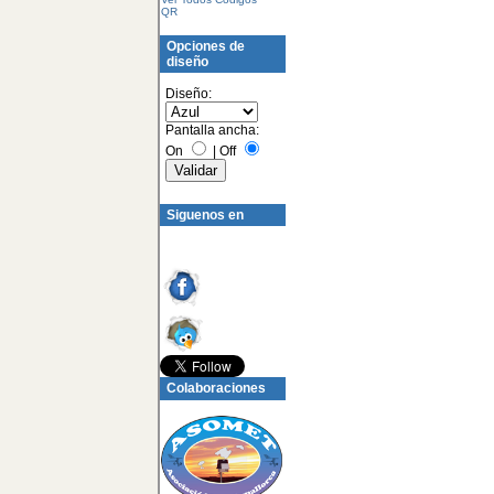
QR
Opciones de
diseño
Diseño:
Pantalla ancha:
On
|
Off
Siguenos en
Colaboraciones