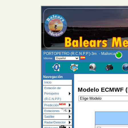
PORTOPETRO (R.C.N.P.P.)-3m. - Mallorca
Idioma:
Navegación
Inicio
Modelo ECMWF (E
Estación de
Portopetro
(R.C.N.P.P.)
Predicción
Estaciones
Satélite
Radar/Detector