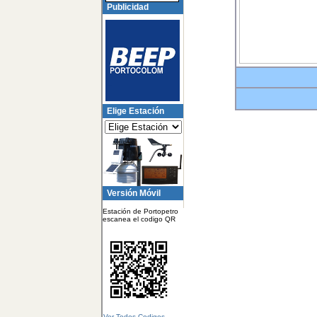
Publicidad
Elige Estación
Versión Móvil
Estación de Portopetro
escanea el codigo QR
Ver Todos Codigos