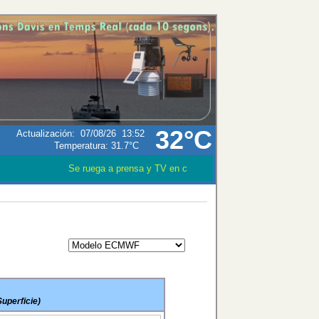
32°C
Actualización
:
07/08/26
13:52
Temperatura:
31.7°C
Se ruega a prensa y TV en caso que utilizen los datos mete
uperficie)