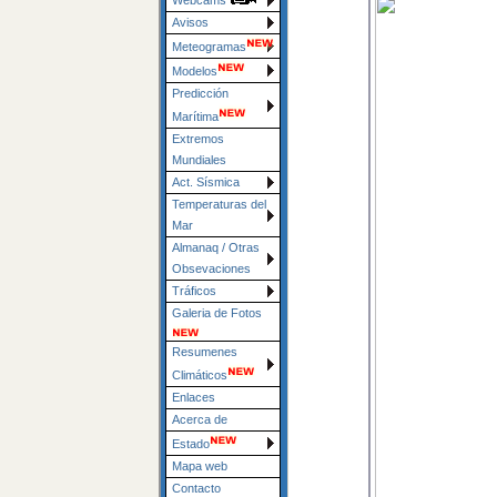
Webcams
Avisos
Meteogramas
Modelos
Predicción
Marítima
Extremos
Mundiales
Act. Sísmica
Temperaturas del
Mar
Almanaq / Otras
Obsevaciones
Tráficos
Galeria de Fotos
Resumenes
Climáticos
Enlaces
Acerca de
Estado
Mapa web
Contacto